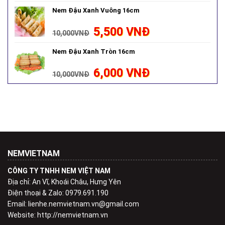
Nem Đậu Xanh Vuông 16cm
5,500
VNĐ
10,000
VNĐ
Nem Đậu Xanh Tròn 16cm
6,000
VNĐ
10,000
VNĐ
NEMVIETNAM
CÔNG TY TNHH NEM VIỆT NAM
Địa chỉ: An Vĩ, Khoái Châu, Hưng Yên
Điện thoại & Zalo: 0979.691.190
Email: lienhe.nemvietnam.vn@gmail.com
Website: http://nemvietnam.vn